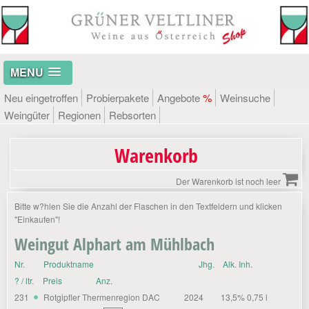
MENU
Neu eingetroffen
Probierpakete
Angebote
%
Weinsuche
Weingüter
Regionen
Rebsorten
Warenkorb
Der Warenkorb ist noch leer
Bitte w?hlen Sie die Anzahl der Flaschen in den Textfeldern und klicken
"Einkaufen"!
Weingut Alphart am Mühlbach
Nr.
Produktname
Jhg.
Alk. Inh.
? / ltr.
Preis
Anz.
231
Rotgipfler Thermenregion DAC
2024
13,5% 0,75 l