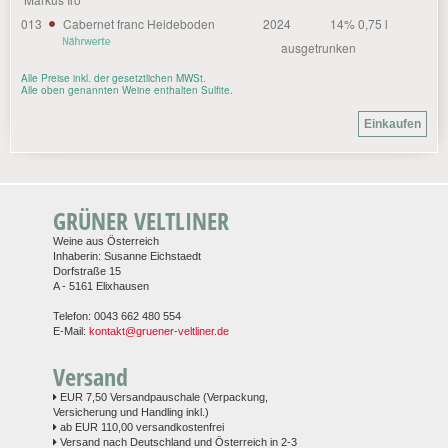
013
Cabernet franc Heideboden
2024
14% 0,75 l
ausgetrunken
Alle Preise inkl. der gesetztlichen MWSt.
Alle oben genannten Weine enthalten Sulfite.
GRÜNER VELTLINER
Weine aus Österreich
Inhaberin: Susanne Eichstaedt
Dorfstraße 15
A - 5161 Elixhausen
Telefon: 0043 662 480 554
E-Mail:
kontakt@gruener-veltliner.de
Versand
EUR 7,50 Versandpauschale (Verpackung,
Versicherung und Handling inkl.)
ab EUR 110,00 versandkostenfrei
Versand nach Deutschland und Österreich in 2-3