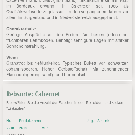
Cabernet Franc x Sauvignon Blanc); urkundlich erstmals 1635
im Bordeaux erwähnt. In Österreich seit 1986 als
Qualitätsweinsorte zugelassen. In den vergangenen Jahren vor
allem im Burgenland und in Niederösterreich ausgepflanzt.
Charakteristik:
Geringe Ansprüche an den Boden. Am besten jedoch auf
fruchtbaren Lehmböden. Benötigt sehr gute Lagen mit starker
Sonneneinstrahlung.
Wein:
Granatrot bis tiefdunkelrot. Typisches Bukett von schwarzen
Johannisbeeren. Hoher Gerbstoffgehalt. Mit zunehmender
Flaschenlagerung samtig und harmonisch.
Rebsorte: Cabernet
Bitte w?hlen Sie die Anzahl der Flaschen in den Textfeldern und klicken
"Einkaufen"!
Nr.
Produktname
Jhg.
Alk. Inh.
? / ltr.
Preis
Anz.
Markus Iro