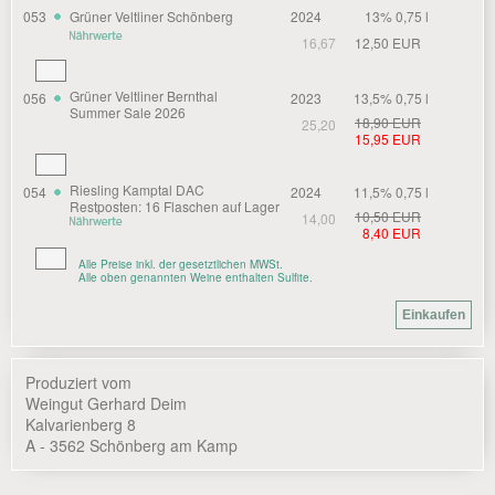
053
Grüner Veltliner Schönberg
2024
13% 0,75 l
16,67
12,50 EUR
Grüner Veltliner Bernthal
056
2023
13,5% 0,75 l
Summer Sale 2026
18,90 EUR
25,20
15,95 EUR
Riesling Kamptal DAC
054
2024
11,5% 0,75 l
Restposten: 16 Flaschen auf Lager
10,50 EUR
14,00
8,40 EUR
Alle Preise inkl. der gesetztlichen MWSt.
Alle oben genannten Weine enthalten Sulfite.
Produziert vom
Weingut Gerhard Deim
Kalvarienberg 8
A - 3562 Schönberg am Kamp