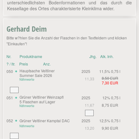
unterschiedlichsten Bodenformationen und das durch die
Kessellage des Ortes charakterisierte Kleinklima wider.
Gerhard Deim
Bitte w?hlen Sie die Anzahl der Flaschen in den Textfeldern und klicken
"Einkaufen"!
Nr.
Produktname
Jhg.
Alk. Inh.
? / ltr.
Preis
Anz.
Hauptsache Veltliner
050
2025
11,5% 0,75 l
Summer Sale 2026
8,50 EUR
11,33
7,30 EUR
Grüner Veltliner Weinzapfl
051
2025
12% 0,75 l
5 Flaschen auf Lager
11,67
8,75 EUR
052
Grüner Veltliner Kamptal DAC
2025
12,5% 0,75 l
13,20
9,90 EUR