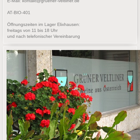
E-Mail:
kontakt@gruener-veltliner.de
AT-BIO-401
Öffnungszeiten im Lager Elixhausen:
freitags von 11 bis 18 Uhr
und nach telefonischer Vereinbarung