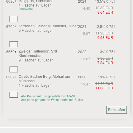
Rotgipfler, Schneider
6086
2024
13,5% 0,75 l
1 Flasche auf Lager
10,80 EUR
14,40
8,64 EUR
Terrassen Gelber Muskateller, Huber
6704
2024
12,5% 0,75 l
5 Flaschen auf Lager
11,98 EUR
15,97
9,58 EUR
Zweigelt Tattendorf, Stift
6650
2022
13% 0,75 l
Klosterneuburg
9,80 EUR
13,07
9 Flaschen auf Lager
7,84 EUR
Cuvée Badner Berg, Alphart am
6237
2020
13% 0,75 l
Mühlbach
14,60 EUR
19,47
1 Flasche auf Lager
11,68 EUR
Alle Preise inkl. der gesetztlichen MWSt.
Alle oben genannten Weine enthalten Sulfite.