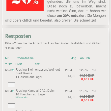
gefunden, die uns im Weg sind.
Diese noch zu bewerben, macht
nicht wirklich Sinn, darum haben wir
diese
um 20% reduziert
Die Mengen
sind übersichtlich und begehrt, also greifen Sie schnell zu!
Restposten
Bitte w?hlen Sie die Anzahl der Flaschen in den Textfeldern und klicken
"Einkaufen"!
Nr.
Produktname
Jhg.
Alk. Inh.
? / ltr.
Preis
Anz.
Riesling Steinterrassen, Weingut
6573
2024
12,5% 0,75 l
Stadt Krems
10,50 EUR
14,00
1 Flasche auf Lager
8,40 EUR
Riesling Kamptal DAC, Deim
6054
2024
11,5% 0,75 l
16 Flaschen auf Lager
10,50 EUR
14,00
8,40 EUR