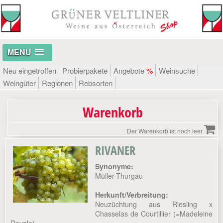
MENU
Neu eingetroffen
Probierpakete
Angebote
%
Weinsuche
Weingüter
Regionen
Rebsorten
Warenkorb
Der Warenkorb ist noch leer
RIVANER
Synonyme:
Müller-Thurgau
Herkunft/Verbreitung:
Neuzüchtung aus Riesling x
Chasselas de Courtillier (=Madeleine