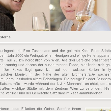
-Sterne
u-Ingenieurin Else Zuschmann und der gelernte Koch Peter Schö
t dem Jahr 2000 ein Weingut, einen Heurigen und einige Ferienapparte
tel, nur 20 km nordöstlich von Wien. Alle drei Bereiche präsentiere
genständig und abseits der ausgetretenen Pfade, hier findet sich ge
. Der Fokus liegt ganz klar auf den weissen Sorten in ty
rasslicher Manier. In der Nähe der alten Brünnerstraße wachse
gem Lehm-Lössboden ältere Rebanlagen. Die heutige B7 oder Brünners
Kaiserstraße - wurde während der k & k Monarchie errichtet, um als
traßen wichtige Städte mit dem Zentrum Wien zu verbinden. Hier
che Veltliner und der Gemischte Satz daheim - seit Jahrhunderten.
zieren neue Etiketten die Weine. Gemäss ihrem