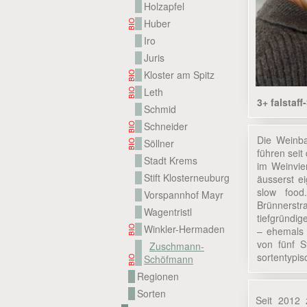
Holzapfel
Huber
BIO
Iro
Juris
Kloster am Spitz
BIO
Leth
BIO
3+ falstaff
Schmid
Schneider
BIO
Die Weinba
Söllner
BIO
führen sei
Stadt Krems
im Weinvier
Stift Klosterneuburg
äusserst ei
slow food
Vorspannhof Mayr
Brünnerst
Wagentristl
tiefgründi
Winkler-Hermaden
BIO
– ehemals 
von fünf S
Zuschmann-
sortentypis
Schöfmann
BIO
Regionen
Sorten
Seit 2012 