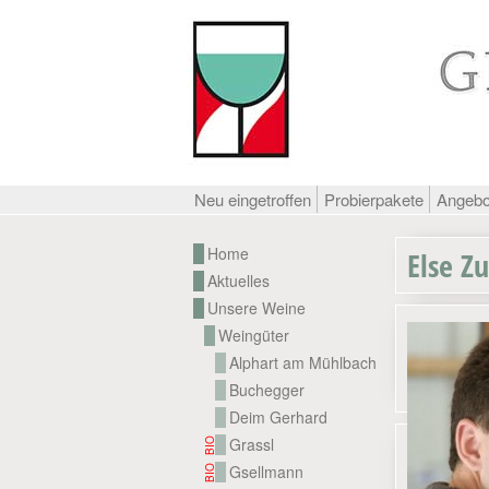
Neu eingetroffen
Probierpakete
Angeb
Home
Else 
Aktuelles
Unsere Weine
Weingüter
Alphart am Mühlbach
Buchegger
Deim Gerhard
Grassl
BIO
Gsellmann
BIO