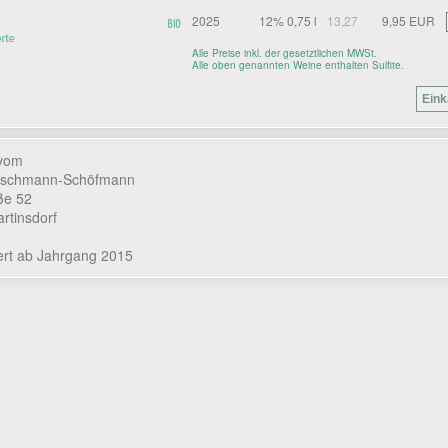
2025
12% 0,75 l
13,27
9,95 EUR
Alle Preise inkl. der gesetztlichen MWSt.
Alle oben genannten Weine enthalten Sulfite.
 vom
uschmann-Schöfmann
ße 52
rtinsdorf
ziert ab Jahrgang 2015