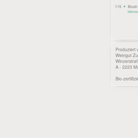
115
Blush
Produziert
Weingut Z
Winzerstra
A - 2223 Ma
Bio-zertifi