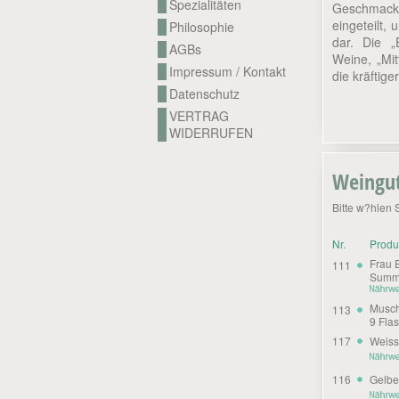
Spezialitäten
Geschmack
eingeteilt, 
Philosophie
dar. Die „
AGBs
Weine, „Mit
Impressum / Kontakt
die kräftige
Datenschutz
VERTRAG
WIDERRUFEN
Weingu
Bitte w?hlen 
Nr.
Prod
Frau 
111
Summe
Musch
113
9 Fla
117
Weiss
116
Gelbe