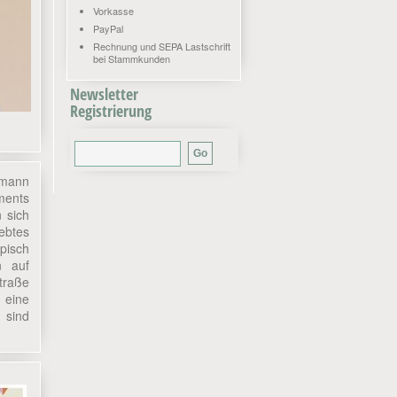
Vorkasse
PayPal
Rechnung und SEPA Lastschrift
bei Stammkunden
Newsletter
Registrierung
fmann
ments
n sich
lebtes
pisch
n auf
traße
 eine
 sind