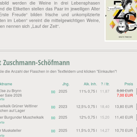
sbild werden die Weine in drei Lebensphasen
und die Etiketten stellen das Paar im jeweiligen Alter
Erste Freude“ bilden frische und unkomplizierte
ten im Leben“ vereint die mittelgewichtigen Weine,
ren nennen sich „Lauf der Zeit“.
t Zuschmann-Schöfmann
Sie die Anzahl der Flaschen in den Textfeldern und klicken "Einkaufen"!
uktname
Jhg.
Alk. Inh.
? / ltr.
Preis
Else zu Brynn
8,90 EUR
2025
11% 0,75 l
11,87
r Sale 2026
7,00 EUR
elkalk Grüner Veltliner
2023
12,5% 0,75 l
18,40
13,80 EUR
schen auf Lager
er Burgunder Muschelkalk
2025
12% 0,75 l
15,20
11,40 EUR
r Muskateller
2025
11,5% 0,75 l
14,27
10,70 EUR