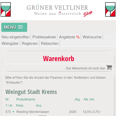
MENU
Neu eingetroffen
Probierpakete
Angebote
%
Weinsuche
Weingüter
Regionen
Rebsorten
Warenkorb
Der Warenkorb ist noch leer
Bitte w?hlen Sie die Anzahl der Flaschen in den Textfeldern und klicken
"Einkaufen"!
Weingut Stadt Krems
Nr.
Produktname
Jhg.
Alk. Inh.
? / ltr.
Preis
Anz.
073
Riesling Steinterrassen
2025
12,5% 0,75 l