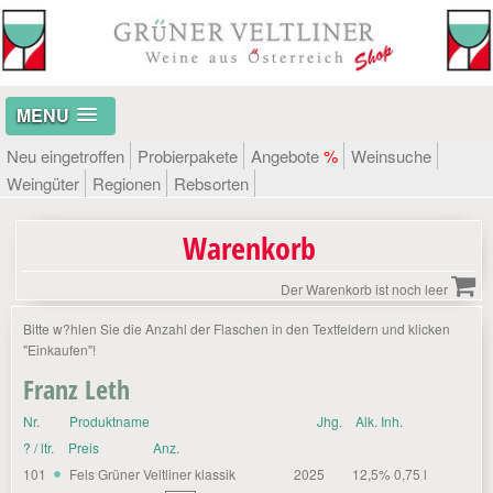
MENU
Neu eingetroffen
Probierpakete
Angebote
%
Weinsuche
Weingüter
Regionen
Rebsorten
Warenkorb
Der Warenkorb ist noch leer
Bitte w?hlen Sie die Anzahl der Flaschen in den Textfeldern und klicken
"Einkaufen"!
Franz Leth
Nr.
Produktname
Jhg.
Alk. Inh.
? / ltr.
Preis
Anz.
101
Fels Grüner Veltliner klassik
2025
12,5% 0,75 l