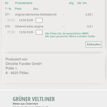
Nr.
Produktname
Jhg.
Alk. Inh.
? / ltr.
Preis
Anz.
371
original steirisches Kürbiskernöl
--
0,25 l
25,00
12,50 EUR
376
Olivenöl extra vergine
--
0,5 l
27,00
13,50 EUR
Alle Preise inkl. der gesetztlichen MWSt.
Alle oben genannten Weine enthalten Sulfite.
Produziert von
Ölmühle Fandler GmbH
Prätis 1,
A - 8225 Pöllau
GRÜNER VELTLINER
Weine aus Österreich