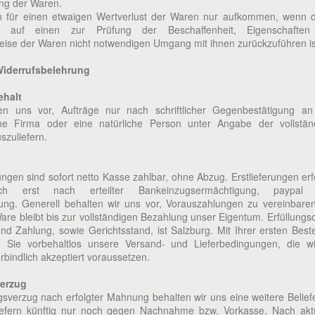
ng der Waren.
 für einen etwaigen Wertverlust der Waren nur aufkommen, wenn d
st auf einen zur Prüfung der Beschaffenheit, Eigenschafte
eise der Waren nicht notwendigen Umgang mit ihnen zurückzuführen is
Widerrufsbelehrung
ehalt
en uns vor, Aufträge nur nach schriftlicher Gegenbestätigung an
ne Firma oder eine natürliche Person unter Angabe der vollstän
uszuliefern.
gen sind sofort netto Kasse zahlbar, ohne Abzug. Erstlieferungen er
lich erst nach erteilter Bankeinzugsermächtigung, paypal
ung. Generell behalten wir uns vor, Vorauszahlungen zu vereinbaren
Ware bleibt bis zur vollständigen Bezahlung unser Eigentum. Erfüllungso
nd Zahlung, sowie Gerichtsstand, ist Salzburg. Mit Ihrer ersten Best
n Sie vorbehaltlos unsere Versand- und Lieferbedingungen, die wi
verbindlich akzeptiert voraussetzen.
erzug
gsverzug nach erfolgter Mahnung behalten wir uns eine weitere Belief
liefern künftig nur noch gegen Nachnahme bzw. Vorkasse. Nach aktu