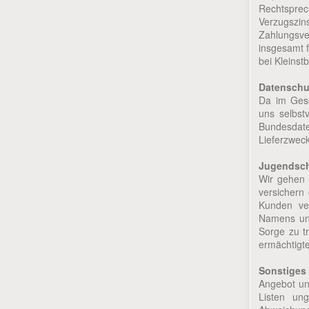
Rechtspre
Verzugsz
Zahlungsv
insgesamt f
bei Kleinst
Datenschu
Da im Gesc
uns selbst
Bundesdat
Lieferzweck
Jugendsc
Wir gehen 
versichern
Kunden ver
Namens und 
Sorge zu t
ermächtigt
Sonstiges
Angebot und
Listen un