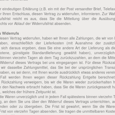
er eindeutigen Erklärung (z.B. ein mit der Post versandter Brief, Telefa
r Ihren Entschluss, diesen Vertrag zu widerrufen, informieren. Zur W
ufsfrist reicht es aus, dass Sie die Mitteilung über die Ausübun
chts vor Ablauf der Widerrufsfrist absenden.
s Widerrufs
esen Vertrag widerrufen, haben wir Ihnen alle Zahlungen, die wir von
aben, einschließlich der Lieferkosten (mit Ausnahme der zusätzl
e sich daraus ergeben, dass Sie eine andere Art der Lieferung als di
tene, günstigste Standardlieferung gewählt haben), unverzüglic
 binnen vierzehn Tagen ab dem Tag zurückzuzahlen, an dem die Mitte
 Widerruf dieses Vertrags bei uns eingegangen ist. Für diese Rückza
wir dasselbe Zahlungsmittel, das Sie bei der ursprünglichen Transa
haben, es sei denn, mit Ihnen wurde ausdrücklich etwas anderes verei
Fall werden Ihnen wegen dieser Rückzahlung Entgelte berechnet
 Rückzahlung verweigern, bis wir die Waren wieder zurückerhalten 
ie den Nachweis erbracht haben, dass Sie die Waren zurückgesandt h
 welches der frühere Zeitpunkt ist.
die Waren unverzüglich und in jedem Fall spätestens binnen vierzehn 
, an dem Sie uns über den Widerruf dieses Vertrags unterrichten, a
nden oder zu übergeben. Die Frist ist gewahrt, wenn Sie die Ware
Frist von vierzehn Tagen absenden. Sie tragen die unmittelbaren Kost