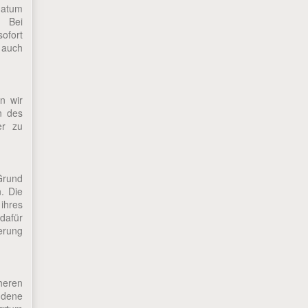
datum
 Bei
ofort
t auch
n wir
n des
er zu
Grund
. Die
ihres
 dafür
erung
üheren
ndene