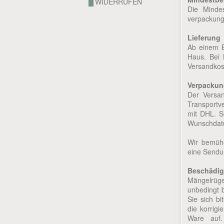
WIDERRUFEN
Die Minde
verpackungs
Lieferung
Ab einem Be
Haus. Bei 
Versandkos
Verpackun
Der Versan
Transportv
mit DHL. So
Wunschdatu
Wir bemühe
eine Sendun
Beschädig
Mängelrüge
unbedingt 
Sie sich b
die korrig
Ware auf.