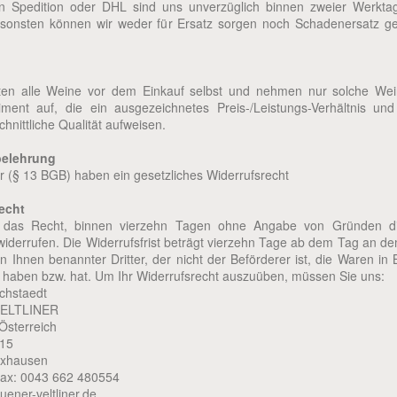
en Spedition oder DHL sind uns unverzüglich binnen zweier Werkta
sonsten können wir weder für Ersatz sorgen noch Schadenersatz ge
ten alle Weine vor dem Einkauf selbst und nehmen nur solche Wei
iment auf, die ein ausgezeichnetes Preis-/Leistungs-Verhältnis und
hnittliche Qualität aufweisen.
belehrung
r (§ 13 BGB) haben ein gesetzliches Widerrufsrecht
echt
 das Recht, binnen vierzehn Tagen ohne Angabe von Gründen d
widerrufen. Die Widerrufsfrist beträgt vierzehn Tage ab dem Tag an d
n Ihnen benannter Dritter, der nicht der Beförderer ist, die Waren in 
aben bzw. hat. Um Ihr Widerrufsrecht auszuüben, müssen Sie uns:
chstaedt
ELTLINER
Österreich
 15
lixhausen
Fax: 0043 662 480554
ener-veltliner.de