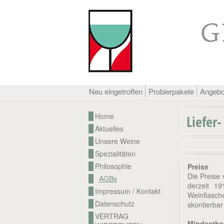
Neu eingetroffen
Probierpakete
Angeb
Home
Liefer
Aktuelles
Unsere Weine
Spezialitäten
Philosophie
Preise
Die Preise 
AGBs
derzeit 1
Impressum / Kontakt
Weinflasch
Datenschutz
skontierbar
VERTRAG
Mindestbe