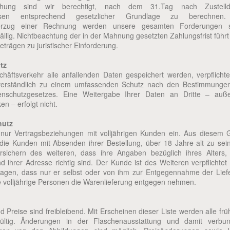
chung sind wir berechtigt, nach dem 31.Tag nach Zustell
insen entsprechend gesetzlicher Grundlage zu berechnen.
erzug einer Rechnung werden unsere gesamten Forderungen s
ällig. Nichtbeachtung der in der Mahnung gesetzten Zahlungsfrist führ
beträgen zu juristischer Einforderung.
tz
häftsverkehr alle anfallenden Daten gespeichert werden, verpflichte
verständlich zu einem umfassenden Schutz nach den Bestimmunge
enschutzgesetzes. Eine Weitergabe Ihrer Daten an Dritte – auß
en – erfolgt nicht.
hutz
nur Vertragsbeziehungen mit volljährigen Kunden ein. Aus diesem 
 die Kunden mit Absenden ihrer Bestellung, über 18 Jahre alt zu sein
sichern des weiteren, dass ihre Angaben bezüglich ihres Alters, 
ihrer Adresse richtig sind. Der Kunde ist des Weiteren verpflichtet
ragen, dass nur er selbst oder von ihm zur Entgegennahme der Lief
e volljährige Personen die Warenlieferung entgegen nehmen.
 Preise sind freibleibend. Mit Erscheinen dieser Liste werden alle fr
gültig. Änderungen in der Flaschenausstattung und damit verbu