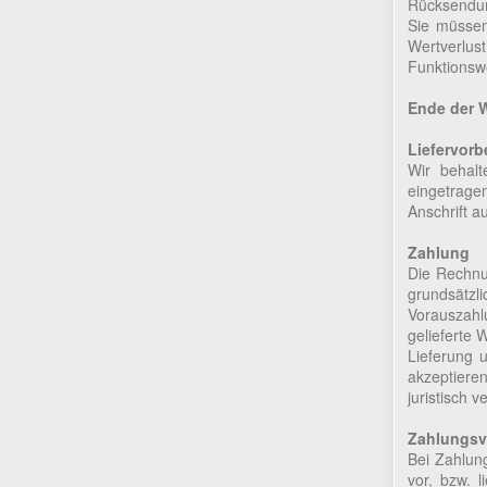
Rücksendu
Sie müssen
Wertverlu
Funktionsw
Ende der 
Liefervorb
Wir behalt
eingetrage
Anschrift a
Zahlung
Die Rechnun
grundsätz
Vorauszahl
gelieferte 
Lieferung u
akzeptiere
juristisch 
Zahlungsv
Bei Zahlun
vor, bzw. 