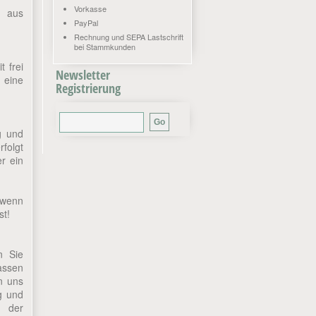
Vorkasse
n aus
PayPal
Rechnung und SEPA Lastschrift
bei Stammkunden
t frei
Newsletter
 eine
Registrierung
g und
folgt
er ein
 wenn
st!
n Sie
assen
n uns
g und
s der