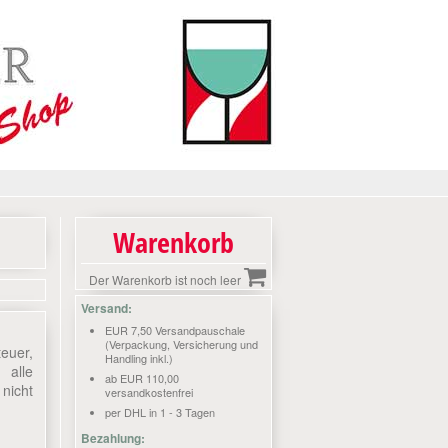
Warenkorb
Der Warenkorb ist noch leer
Versand:
EUR 7,50 Versandpauschale
(Verpackung, Versicherung und
teuer,
Handling inkl.)
 alle
ab EUR 110,00
nicht
versandkostenfrei
per DHL in 1 - 3 Tagen
Bezahlung: