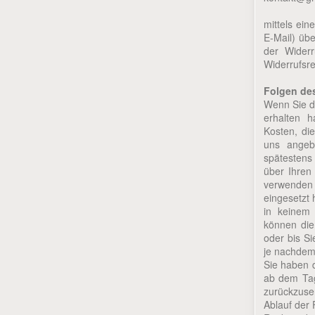
mittels ein
E-Mail) übe
der Widerr
Widerrufsre
Folgen de
Wenn Sie di
erhalten h
Kosten, di
uns angebo
spätestens
über Ihren
verwenden 
eingesetzt 
in keinem 
können die
oder bis S
je nachdem,
Sie haben 
ab dem Tag
zurückzuse
Ablauf der 