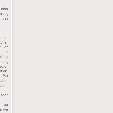
x oder
ahrung
g des
 Ihnen
ichen
e von
h und
ilung
hlung
ktion
nbart;
. Wir
haben
aben,
Tagen
n uns
n vor
en der