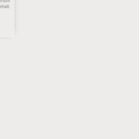
rrtum
halt.