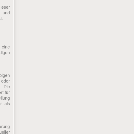
ieser
n und
t.
 eine
digen
folgen
 oder
. Die
rt für
ellung
r als
erung
eller