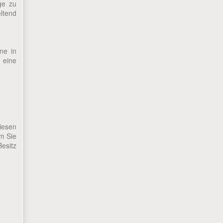
ge zu
ltend
ne in
 eine
iesen
em Sie
Besitz