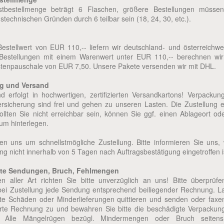
stbestellmenge beträgt 6 Flaschen, größere Bestellungen müsse
technischen Gründen durch 6 teilbar sein (18, 24, 30, etc.).
stellwert von EUR 110,-- liefern wir deutschland- und österreichwei
Bestellungen mit einem Warenwert unter EUR 110,-- berechnen wir
tenpauschale von EUR 7,50. Unsere Pakete versenden wir mit DHL.
g und Versand
d erfolgt in hochwertigen, zertifizierten Versandkartons! Verpackun
ersicherung sind frei und gehen zu unseren Lasten. Die Zustellung er
llten Sie nicht erreichbar sein, können Sie ggf. einen Ablageort od
m hinterlegen.
n uns um schnellstmögliche Zustellung. Bitte informieren Sie uns,
g nicht innerhalb von 5 Tagen nach Auftragsbestätigung eingetroffen i
te Sendungen, Bruch, Fehlmengen
n aller Art richten Sie bitte unverzüglich an uns! Bitte überprüfe
bei Zustellung jede Sendung entsprechend beiliegender Rechnung. L
itte Schäden oder Minderlieferungen quittieren und senden oder faxe
ierte Rechnung zu und bewahren Sie bitte die beschädigte Verpackun
 Alle Mängelrügen bezügl. Mindermengen oder Bruch seiten