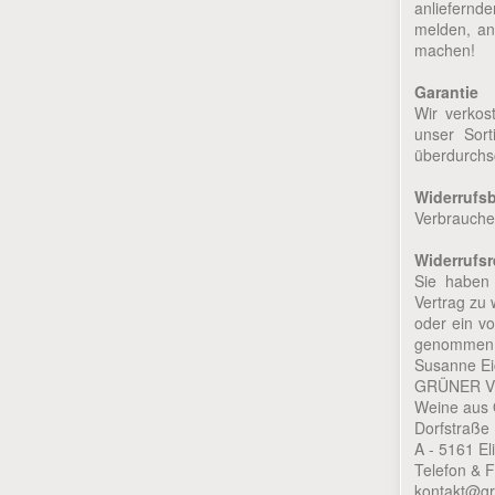
anliefernd
melden, an
machen!
Garantie
Wir verkos
unser Sort
überdurchsc
Widerrufs
Verbrauche
Widerrufsr
Sie haben
Vertrag zu 
oder ein vo
genommen h
Susanne Ei
GRÜNER V
Weine aus 
Dorfstraße
A - 5161 E
Telefon & 
kontakt@gru