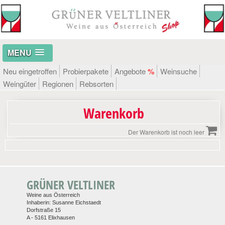
MENU
Neu eingetroffen
Probierpakete
Angebote
%
Weinsuche
Weingüter
Regionen
Rebsorten
Warenkorb
Der Warenkorb ist noch leer
GRÜNER VELTLINER
Weine aus Österreich
Inhaberin: Susanne Eichstaedt
Dorfstraße 15
A - 5161 Elixhausen